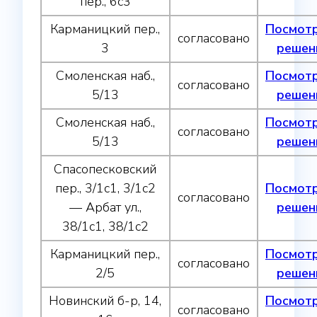
пер., 6с3
Карманицкий пер.,
Посмот
согласовано
3
решен
Смоленская наб.,
Посмот
согласовано
5/13
решен
Смоленская наб.,
Посмот
согласовано
5/13
решен
Спасопесковский
пер., 3/1с1, 3/1с2
Посмот
согласовано
— Арбат ул.,
решен
38/1с1, 38/1с2
Карманицкий пер.,
Посмот
согласовано
2/5
решен
Новинский б-р, 14,
Посмот
согласовано