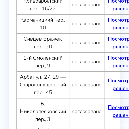
Кривоарбатский
Посмот
согласовано
пер., 16/22
решен
Карманицкий пер.,
Посмот
согласовано
10
решен
Сивцев Вражек
Посмот
согласовано
пер., 20
решен
1-й Смоленский
Посмот
согласовано
пер., 9
решен
Арбат ул., 27, 29 —
Посмот
Староконюшенный
согласовано
решен
пер., 45
Б.
Посмот
Николопесковский
согласовано
решен
пер., 3