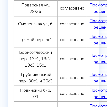
Поварская ул.,
Посмот
согласовано
29/36
решен
Посмот
Смоленская ул., 6
согласовано
решен
Посмот
Прямой пер., 5с1
согласовано
решен
Борисоглебский
Посмот
пер., 13с1, 13с2,
согласовано
решен
13с3, 15с1
Трубниковский
Посмот
согласовано
пер., 30с1 и 30с3
решен
Новинский б-р,
Посмот
согласовано
7/1
решен
Посмот