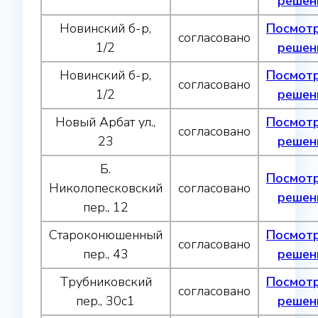
решен
Новинский б-р,
Посмот
согласовано
1/2
решен
Новинский б-р,
Посмот
согласовано
1/2
решен
Новый Арбат ул.,
Посмот
согласовано
23
решен
Б.
Посмот
Николопесковский
согласовано
решен
пер., 12
Староконюшенный
Посмот
согласовано
пер., 43
решен
Трубниковский
Посмот
согласовано
пер., 30с1
решен