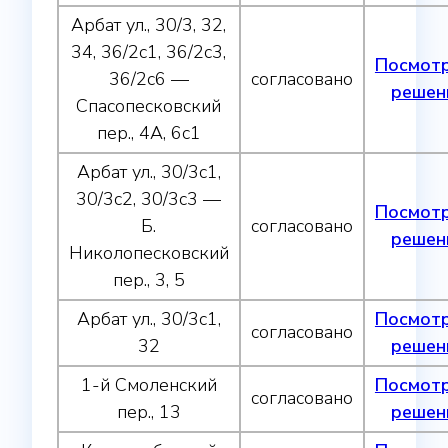
Арбат ул., 30/3, 32,
34, 36/2с1, 36/2с3,
Посмот
36/2с6 —
согласовано
решен
Спасопесковский
пер., 4А, 6с1
Арбат ул., 30/3с1,
30/3с2, 30/3с3 —
Посмот
Б.
согласовано
решен
Николопесковский
пер., 3, 5
Арбат ул., 30/3с1,
Посмот
согласовано
32
решен
1-й Смоленский
Посмот
согласовано
пер., 13
решен