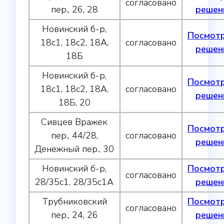
согласовано
пер., 26, 28
решен
Новинский б-р,
Посмот
18с1, 18с2, 18А,
согласовано
решен
18Б
Новинский б-р,
Посмот
18с1, 18с2, 18А,
согласовано
решен
18Б, 20
Сивцев Вражек
Посмот
пер., 44/28,
согласовано
решен
Денежный пер., 30
Новинский б-р,
Посмот
согласовано
28/35с1, 28/35с1А
решен
Трубниковский
Посмот
согласовано
пер., 24, 26
решен