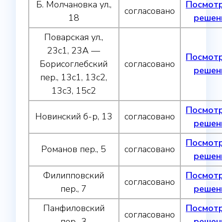
Б. Молчановка ул.,
Посмот
согласовано
18
решен
Поварская ул.,
23с1, 23А —
Посмот
Борисоглебский
согласовано
решен
пер., 13с1, 13с2,
13с3, 15с2
Посмот
Новинский б-р, 13
согласовано
решен
Посмот
Романов пер., 5
согласовано
решен
Филипповский
Посмот
согласовано
пер., 7
решен
Панфиловский
Посмот
согласовано
пер., 3
решен