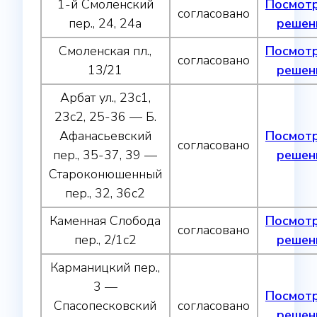
1-й Смоленский
Посмот
согласовано
пер., 24, 24а
решен
Смоленская пл.,
Посмот
согласовано
13/21
решен
Арбат ул., 23с1,
23с2, 25-36 — Б.
Афанасьевский
Посмот
согласовано
пер., 35-37, 39 —
решен
Староконюшенный
пер., 32, 36с2
Каменная Слобода
Посмот
согласовано
пер., 2/1с2
решен
Карманицкий пер.,
3 —
Посмот
Спасопесковский
согласовано
решен