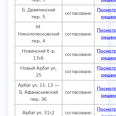
Б. Девятинский
Посмот
согласовано
пер., 5
решен
М.
Посмот
Николопесковский
согласовано
решен
пер., 4
Новинский б-р,
Посмот
согласовано
13с6
решен
Новый Арбат ул.,
Посмот
согласовано
25
решен
Арбат ул., 11, 13 —
Посмот
Б. Афанасьевский
согласовано
решен
пер., 36
Посмот
Арбат ул., 31с2
согласовано