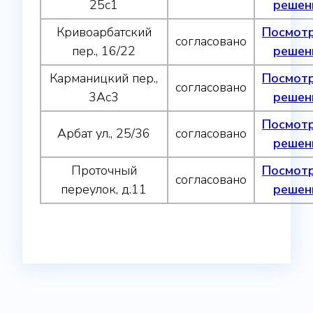
25с1
решен
Кривоарбатский
Посмот
согласовано
пер., 16/22
решен
Карманицкий пер.,
Посмот
согласовано
3Ас3
решен
Посмот
Арбат ул., 25/36
согласовано
решен
Проточный
Посмот
согласовано
переулок, д.11
решен