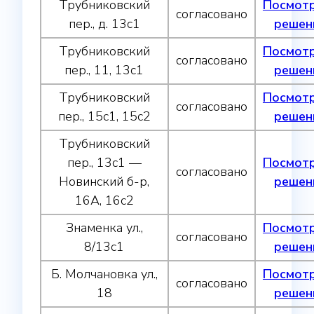
Трубниковский
Посмот
согласовано
пер., д. 13с1
решен
Трубниковский
Посмот
согласовано
пер., 11, 13с1
решен
Трубниковский
Посмот
согласовано
пер., 15с1, 15с2
решен
Трубниковский
пер., 13с1 —
Посмот
согласовано
Новинский б-р,
решен
16А, 16с2
Знаменка ул.,
Посмот
согласовано
8/13с1
решен
Б. Молчановка ул.,
Посмот
согласовано
18
решен