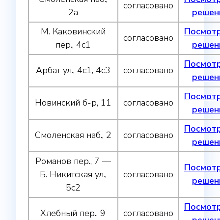
согласовано
2а
решен
М. Каковинский
Посмот
согласовано
пер., 4с1
решен
Посмот
Арбат ул., 4с1, 4с3
согласовано
решен
Посмот
Новинский б-р, 11
согласовано
решен
Посмот
Смоленская наб., 2
согласовано
решен
Романов пер., 7 —
Посмот
Б. Никитская ул.,
согласовано
решен
5с2
Посмот
Хлебный пер., 9
согласовано