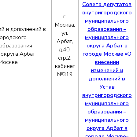
Совета депутатов
внутригородского
г.
муниципального
Москва,
ий и дополнений в
образования –
ул.
городского
муниципального
Арбат,
образования –
округа Арбат в
д.40,
 округа Арбат
городе Москве «О
стр.2,
 Москве
внесении
кабинет
изменений и
№319
дополнений в
Устав
внутригородского
муниципального
образования –
муниципального
округа Арбат в
городе Москве»