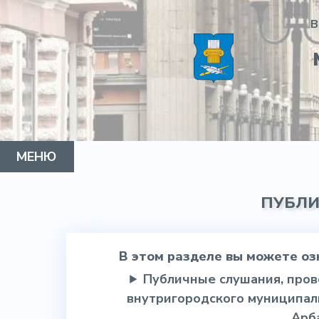
В
МЕНЮ
МУНИЦИПАЛЬНЫЙ ОКРУГ
ГЛАВА МО
СОВЕТ ДЕПУТАТОВ
АДМИНИСТРАЦИЯ
НОРМАТИВНО-ПРАВОВАЯ ИНФОРМАЦИЯ
КОНТАКТЫ
ГАЗЕТА АРБАТ
ПУБЛ
В этом разделе вы можете оз
Публичные слушания, пров
внутригородского муниципал
Арб