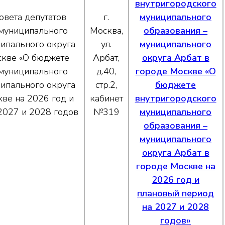
внутригородского
овета депутатов
г.
муниципального
 муниципального
Москва,
образования –
ципального округа
ул.
муниципального
скве «О бюджете
Арбат,
округа Арбат в
 муниципального
д.40,
городе Москве «О
ципального округа
стр.2,
бюджете
ве на 2026 год и
кабинет
внутригородского
2027 и 2028 годов
№319
муниципального
образования –
муниципального
округа Арбат в
городе Москве на
2026 год и
плановый период
на 2027 и 2028
годов»